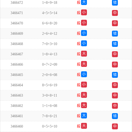
大
3466472
1+8+9=18
殺
错
双
小
3466471
4+5+5=14
殺
中
双
小
3466470
6+6+8=20
殺
中
双
小
3466469
2+6+4=12
殺
错
双
小
3466468
7+0+3=10
殺
错
双
大
3466467
1+8+4=13
殺
中
双
大
3466466
0+7+2=09
殺
中
单
小
3466465
2+0+6=08
殺
错
双
小
3466464
8+5+6=19
殺
中
双
大
3466463
3+0+8=11
殺
中
单
大
3466462
1+1+6=08
殺
中
双
大
3466461
7+8+6=21
殺
错
单
大
3466460
0+5+5=10
殺
中
双