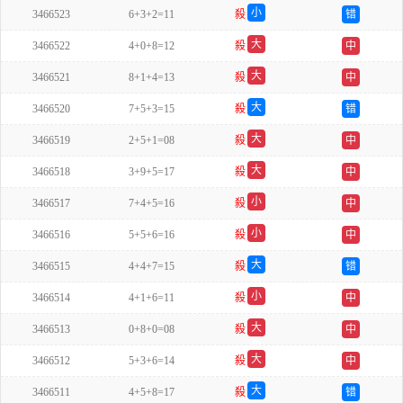
小
3466523
6+3+2=11
殺
错
单
大
3466522
4+0+8=12
殺
中
单
大
3466521
8+1+4=13
殺
中
双
大
3466520
7+5+3=15
殺
错
单
大
3466519
2+5+1=08
殺
中
双
大
3466518
3+9+5=17
殺
中
双
小
3466517
7+4+5=16
殺
中
单
小
3466516
5+5+6=16
殺
中
双
大
3466515
4+4+7=15
殺
错
单
小
3466514
4+1+6=11
殺
中
双
大
3466513
0+8+0=08
殺
中
单
大
3466512
5+3+6=14
殺
中
单
大
3466511
4+5+8=17
殺
错