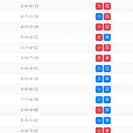
2+6+6=14
大
双
6+7+1=14
小
双
4+3+3=10
小
双
9+9+4=22
大
单
1+7+4=12
小
双
3+9+7=19
大
单
1+6+4=11
大
双
6+0+4=10
大
单
9+8+8=25
小
双
7+7+4=18
小
单
2+0+4=06
小
单
8+9+5=22
小
单
4+4+3=11
小
单