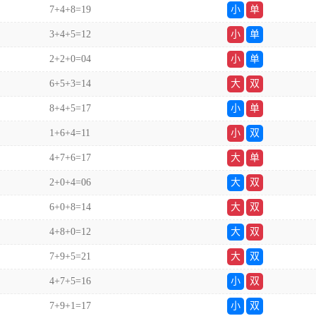
7+4+8=19
小
单
3+4+5=12
小
单
2+2+0=04
小
单
6+5+3=14
大
双
8+4+5=17
小
单
1+6+4=11
小
双
4+7+6=17
大
单
2+0+4=06
大
双
6+0+8=14
大
双
4+8+0=12
大
双
7+9+5=21
大
双
4+7+5=16
小
双
7+9+1=17
小
双