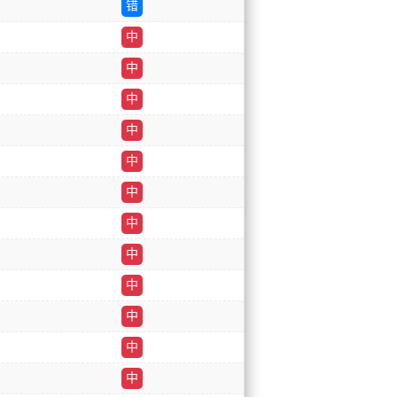
错
中
中
中
中
中
中
中
中
中
中
中
中