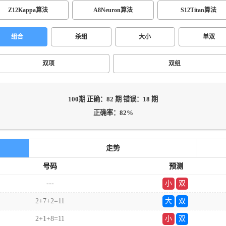
Z12Kappa算法
A8Neuron算法
S12Titan算法
组合
杀组
大小
单双
双项
双组
100期 正确：82 期 错误：18 期
正确率：82%
走势
号码
预测
---
小
双
2+7+2=11
大
双
2+1+8=11
小
双