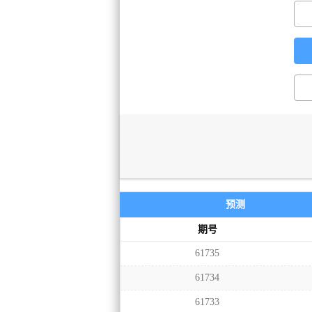
预测
期号
61735
61734
61733