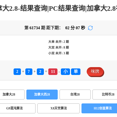
第
61734
期 距下期：
02
分
07
秒
大单
未开:
2
期
大双
未开:
8
期
小双
未开:
3
期
2
+
7
+
2
=
11
-
小
单
咪牌
加拿大28
加拿大西28
台湾28
比特币28
G9混沌算法
X8灭世算法
H12创皇算法