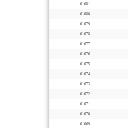
61681
61680
61679
61678
61677
61676
61675
61674
61673
61672
61671
61670
61669