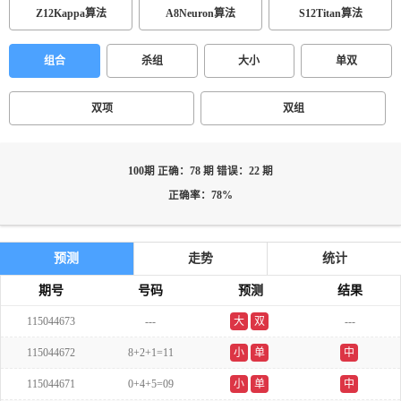
Z12Kappa算法
A8Neuron算法
S12Titan算法
组合
杀组
大小
单双
双项
双组
100期 正确：78 期 错误：22 期
正确率：78%
预测
走势
统计
期号
号码
预测
结果
115044673
---
大
双
---
115044672
8+2+1=11
小
单
中
115044671
0+4+5=09
小
单
中