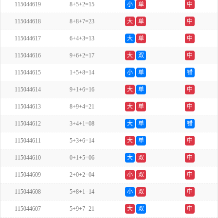
115044619
8+5+2=15
小
单
中
115044618
8+8+7=23
大
单
中
115044617
6+4+3=13
大
单
中
115044616
9+6+2=17
大
双
中
115044615
1+5+8=14
小
单
错
115044614
9+1+6=16
大
单
中
115044613
8+9+4=21
大
单
中
115044612
3+4+1=08
大
单
错
115044611
5+3+6=14
大
单
中
115044610
0+1+5=06
大
双
中
115044609
2+0+2=04
小
双
中
115044608
5+8+1=14
小
双
中
115044607
5+9+7=21
大
双
中